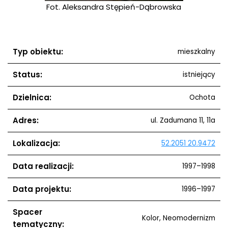
rowska
Fot. Aleksandra Stępień-Dąbrowska
Fot. 
Typ obiektu:
mieszkalny
Status:
istniejący
Dzielnica:
Ochota
Adres:
ul. Zadumana 11, 11a
Lokalizacja:
52.2051 20.9472
Data realizacji:
1997–1998
Data projektu:
1996–1997
Spacer
Kolor, Neomodernizm
tematyczny: