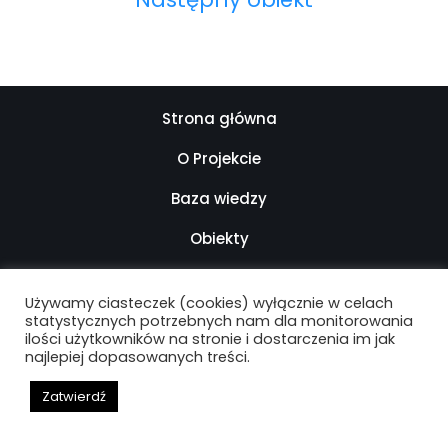
Strona główna
O Projekcie
Baza wiedzy
Obiekty
Kontakt
Używamy ciasteczek (cookies) wyłącznie w celach
Mapa strony
statystycznych potrzebnych nam dla monitorowania
ilości użytkowników na stronie i dostarczenia im jak
najlepiej dopasowanych treści.
Deklaracja dostępności
Zatwierdź
ARCHIwum Warszawy Lat 90. - 2021