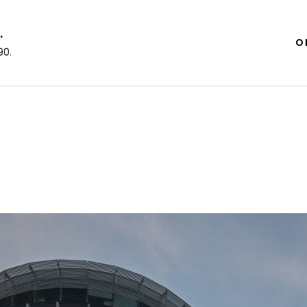
.
O 
90.