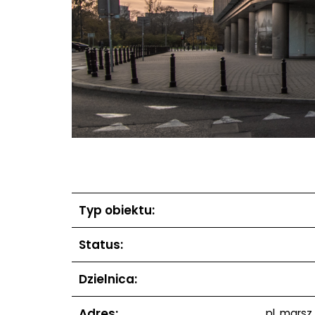
Typ obiektu:
Status:
Dzielnica:
Adres:
pl. marsz