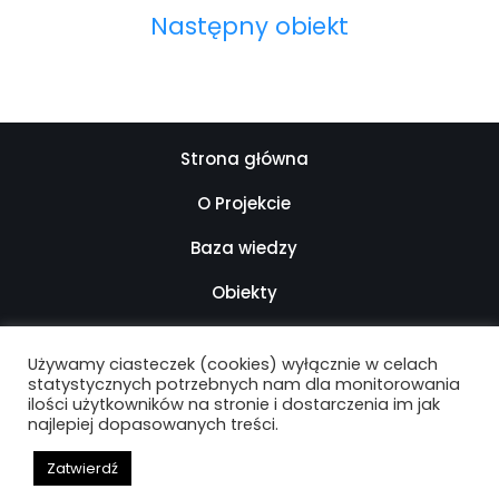
Następny obiekt
Strona główna
O Projekcie
Baza wiedzy
Obiekty
Kontakt
Używamy ciasteczek (cookies) wyłącznie w celach
Mapa strony
statystycznych potrzebnych nam dla monitorowania
ilości użytkowników na stronie i dostarczenia im jak
najlepiej dopasowanych treści.
Deklaracja dostępności
Zatwierdź
ARCHIwum Warszawy Lat 90. - 2021