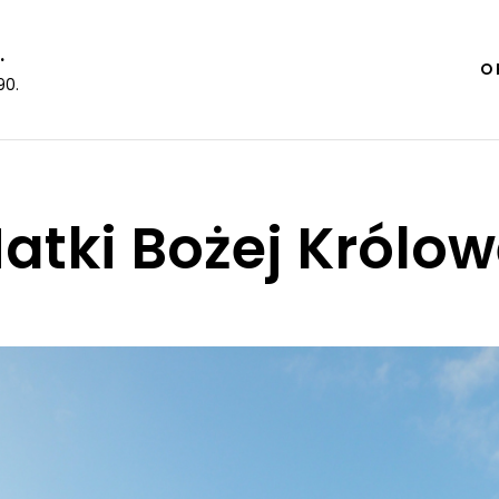
.
O 
90.
atki Bożej Królo