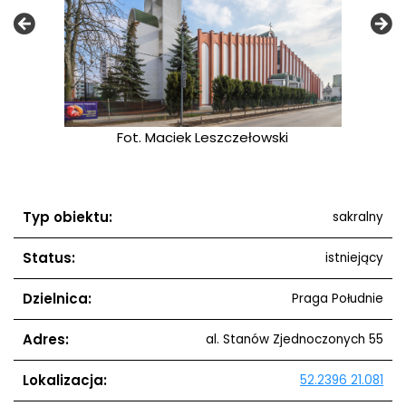
ełowski
Fot. Maciek Leszczełowski
Typ obiektu:
sakralny
Status:
istniejący
Dzielnica:
Praga Południe
Adres:
al. Stanów Zjednoczonych 55
Lokalizacja:
52.2396 21.081