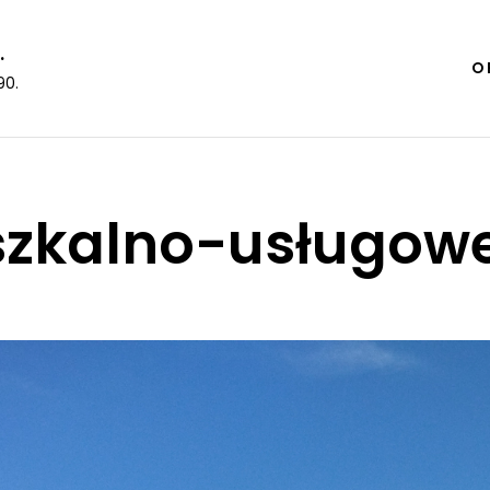
.
O 
90.
szkalno-usługow