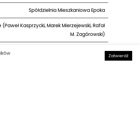
Spółdzielnia Mieszkaniowa Epoka
e (Paweł Kasprzycki, Marek Mierzejewski, Rafał
M. Zagórowski)
ników
Zatwierdź
Bartosz Dąbrowski
Następny obiekt
Deklaracja dostępności