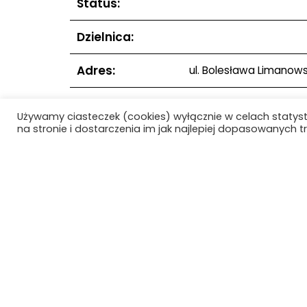
Status:
Dzielnica:
Adres:
ul. Bolesława Limanowsk
Lokalizacja:
Używamy ciasteczek (cookies) wyłącznie w celach statys
na stronie i dostarczenia im jak najlepiej dopasowanych tr
Data realizacji:
Data projektu:
Poprzedni obiekt
Strona główna
O Projekc