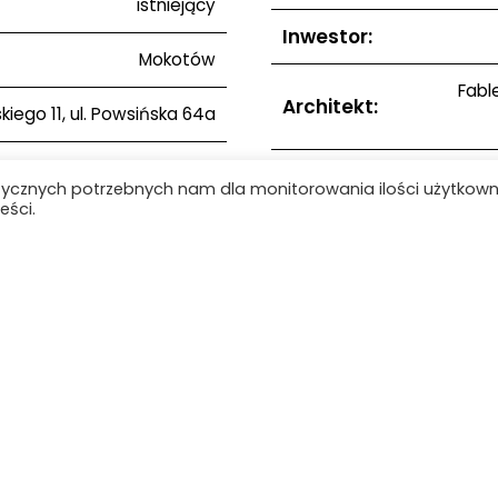
istniejący
Inwestor:
Mokotów
Fabl
Architekt:
iego 11, ul. Powsińska 64a
52.1905 21.061
Uwagi:
tycznych potrzebnych nam dla monitorowania ilości użytkow
eści.
1991–1995
Zdjęcia:
1988–1989
Lista obiektów
ie
Baza wiedzy
Obiekty
Kontakt
Mapa strony