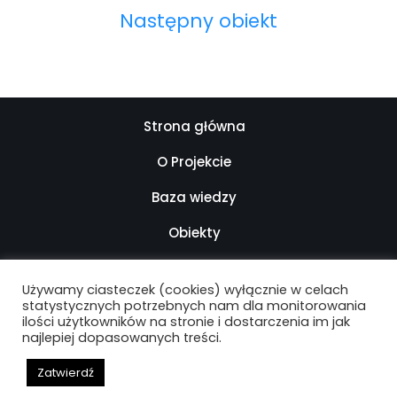
Następny obiekt
Strona główna
O Projekcie
Baza wiedzy
Obiekty
Kontakt
Używamy ciasteczek (cookies) wyłącznie w celach
Mapa strony
statystycznych potrzebnych nam dla monitorowania
ilości użytkowników na stronie i dostarczenia im jak
najlepiej dopasowanych treści.
Deklaracja dostępności
Zatwierdź
ARCHIwum Warszawy Lat 90. - 2021