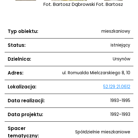
ski
Fot. Bartosz Dąbrowski
Fot. Bartosz Dąbr
Typ obiektu:
mieszkaniowy
Status:
istniejący
Dzielnica:
Ursynów
Adres:
ul. Romualda Mielczarskiego 8, 10
Lokalizacja:
52.129 21.0612
Data realizacji:
1993–1995
Data projektu:
1992–1993
Spacer
Spółdzielnie mieszkaniowe
tematyczny: