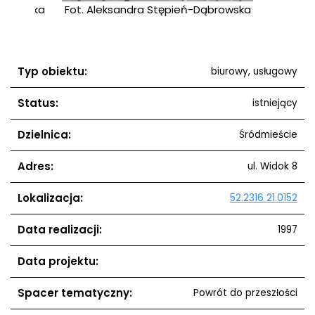
ąbrowska
Fot. Aleksandra Stępień-Dąbrowska
Fot. 
Typ obiektu:
biurowy, usługowy
Status:
istniejący
Dzielnica:
Śródmieście
Adres:
ul. Widok 8
Lokalizacja:
52.2316 21.0152
Data realizacji:
1997
Data projektu:
Spacer tematyczny:
Powrót do przeszłości