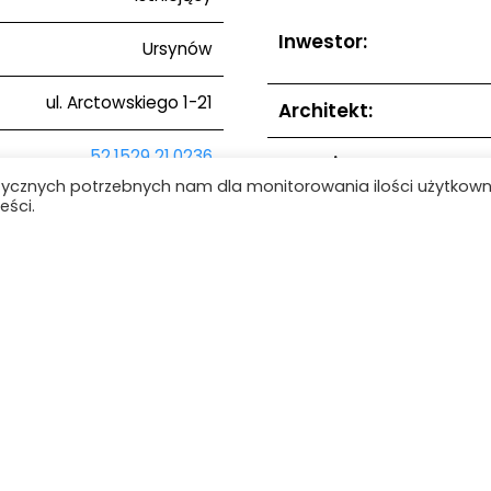
Inwestor:
Ursynów
ul. Arctowskiego 1-21
Architekt:
52.1529 21.0236
Uwagi:
tycznych potrzebnych nam dla monitorowania ilości użytkow
eści.
1994
Zdjęcia:
Lista obiektów
ie
Baza wiedzy
Obiekty
Kontakt
Mapa strony