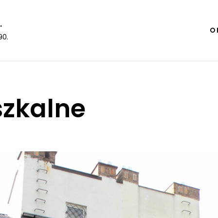
.
O 
90.
szkalne