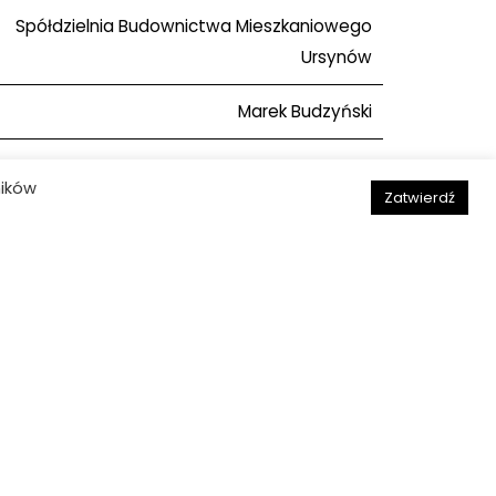
Spółdzielnia Budownictwa Mieszkaniowego
Ursynów
Marek Budzyński
ników
Zatwierdź
Aleksandra Stępień-Dąbrowska
Następny obiekt
Deklaracja dostępności