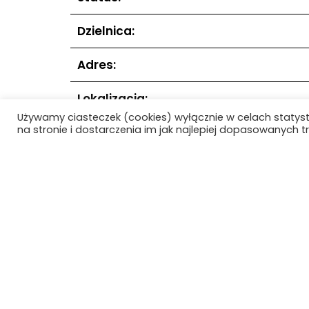
Dzielnica:
Adres:
Lokalizacja:
Używamy ciasteczek (cookies) wyłącznie w celach statys
na stronie i dostarczenia im jak najlepiej dopasowanych tr
Data realizacji:
Data projektu:
Poprzedni obiekt
Strona główna
O Projekc