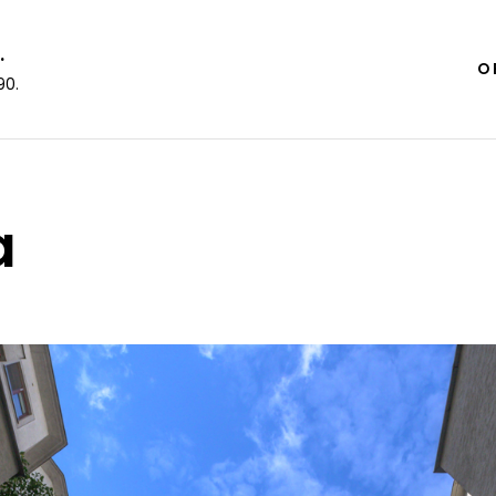
.
O 
90.
a