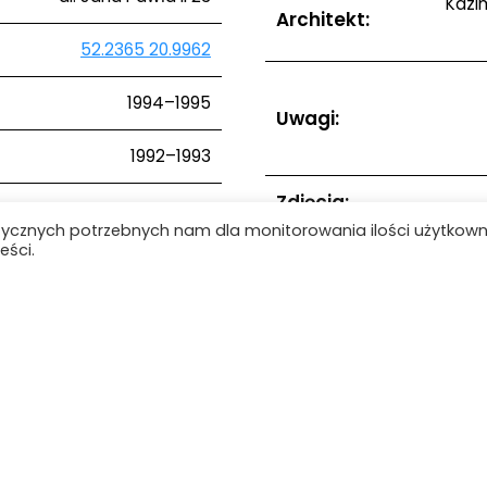
Kazim
Architekt:
52.2365 20.9962
1994–1995
Uwagi:
1992–1993
Zdjęcia:
tycznych potrzebnych nam dla monitorowania ilości użytkow
eści.
Lista obiektów
ie
Baza wiedzy
Obiekty
Kontakt
Mapa strony
ARCHIwum Warszawy Lat 90. - 2021