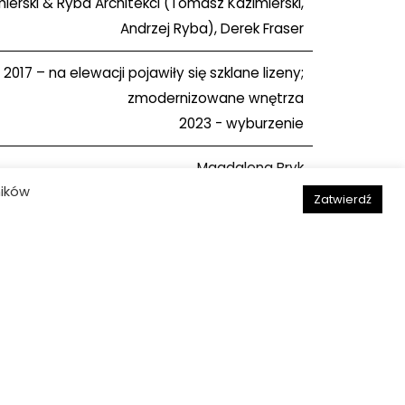
ierski & Ryba Architekci (Tomasz Kazimierski,
Andrzej Ryba), Derek Fraser
2017 – na elewacji pojawiły się szklane lizeny;
zmodernizowane wnętrza
2023 - wyburzenie
Magdalena Bryk
ników
Zatwierdź
Następny obiekt
Deklaracja dostępności