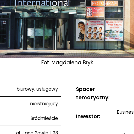
Fot. Magdalena Bryk
Spacer
biurowy, usługowy
tematyczny:
nieistniejący
Busines
Inwestor:
Śródmieście
al. Jana Pawła II 23