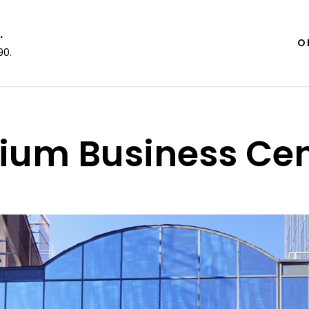
.
O 
90.
rium Business Cen