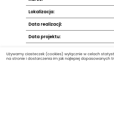
Lokalizacja:
Data realizacji:
Data projektu:
Używamy ciasteczek (cookies) wyłącznie w celach statys
na stronie i dostarczenia im jak najlepiej dopasowanych tr
Poprzedni obiekt
Strona główna
O Projekc