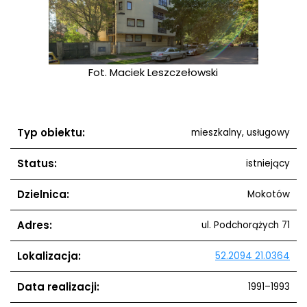
ełowski
Fot. Maciek Leszczełowski
Typ obiektu:
mieszkalny, usługowy
Status:
istniejący
Dzielnica:
Mokotów
Adres:
ul. Podchorążych 71
Lokalizacja:
52.2094 21.0364
Data realizacji:
1991–1993