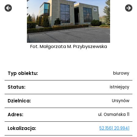
ewska
Fot. Małgorzata M. Przybyszewska
Fot.
Typ obiektu:
biurowy
Status:
istniejący
Dzielnica:
Ursynów
Adres:
ul. Osmańska 11
Lokalizacja:
52.1561 20.9941