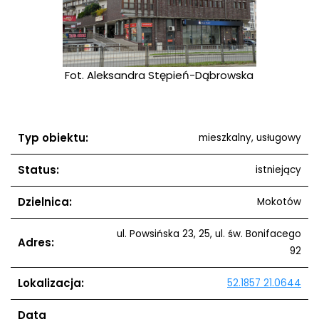
Fot. Aleksandra Stępień-Dąbrowska
Fot. 
Typ obiektu:
mieszkalny, usługowy
Status:
istniejący
Dzielnica:
Mokotów
ul. Powsińska 23, 25, ul. św. Bonifacego
Adres:
92
Lokalizacja:
52.1857 21.0644
Data