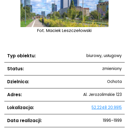
ełowski
Fot. Maciek Leszczełowski
Fot. M
Typ obiektu:
biurowy, usługowy
Status:
zmieniony
Dzielnica:
Ochota
Adres:
Al. Jerozolimskie 123
Lokalizacja:
52.2248 20.9915
Data realizacji:
1996–1999