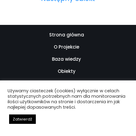
Strona główna
O Projekcie
Baza wiedzy
Obiekty
Kontakt
Używamy ciasteczek (cookies) wyłącznie w celach
Mapa strony
statystycznych potrzebnych nam dla monitorowania
ilości użytkowników na stronie i dostarczenia im jak
najlepiej dopasowanych treści.
Deklaracja dostępności
Zatwierdź
ARCHIwum Warszawy Lat 90. - 2021