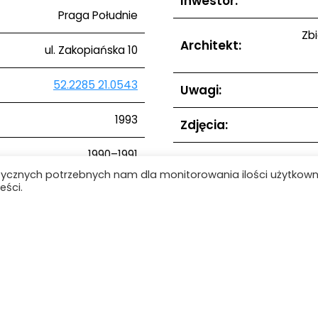
Inwestor:
Praga Południe
Zbi
Architekt:
ul. Zakopiańska 10
52.2285 21.0543
Uwagi:
1993
Zdjęcia:
1990–1991
tycznych potrzebnych nam dla monitorowania ilości użytkow
eści.
Strona główna
ie
Baza wiedzy
Obiekty
Kontakt
Mapa strony
ARCHIwum Warszawy Lat 90. - 2021