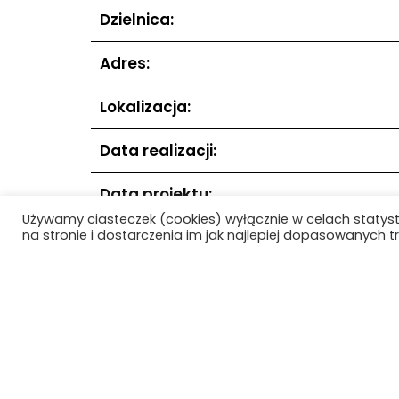
Dzielnica:
Adres:
Lokalizacja:
Data realizacji:
Data projektu:
Używamy ciasteczek (cookies) wyłącznie w celach statys
na stronie i dostarczenia im jak najlepiej dopasowanych tr
Poprzedni obiekt
Strona główna
O Projekc