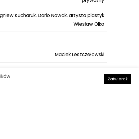
prywatny
gniew Kucharuk, Dario Nowak, artysta plastyk
Wiesław Olko
Maciek Leszczełowski
ników
Zatwierdź
Następny obiekt
Deklaracja dostępności