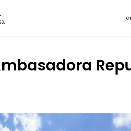
.
O 
90.
Ambasadora Repu