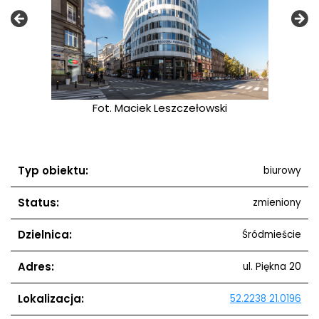
ełowski
Fot. Maciek Leszczełowski
Fot. M
Typ obiektu:
biurowy
Status:
zmieniony
Dzielnica:
Śródmieście
Adres:
ul. Piękna 20
Lokalizacja:
52.2238 21.0196