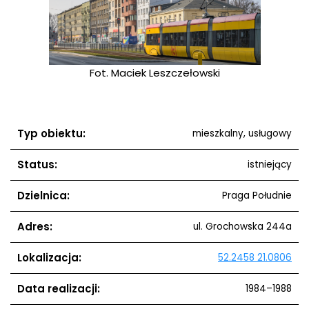
ełowski
Fot. Maciek Leszczełowski
Fot. M
Typ obiektu:
mieszkalny, usługowy
Status:
istniejący
Dzielnica:
Praga Południe
Adres:
ul. Grochowska 244a
Lokalizacja:
52.2458 21.0806
Data realizacji:
1984–1988