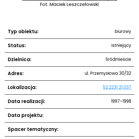
ełowski
Fot. Maciek Leszczełowski
Fot. M
Typ obiektu:
biurowy
Status:
istniejący
Dzielnica:
Śródmieście
Adres:
ul. Przemysłowa 30/32
Lokalizacja:
52.2231 21.037
Data realizacji:
1997–1998
Data projektu:
Spacer tematyczny: