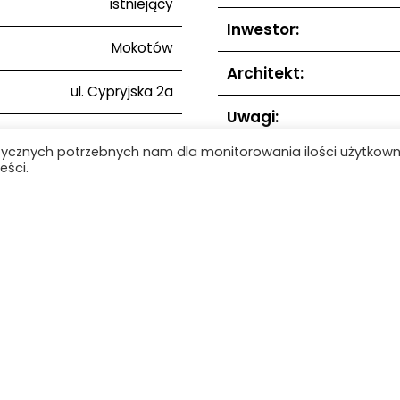
istniejący
Inwestor:
Mokotów
Architekt:
ul. Cypryjska 2a
Uwagi:
52.1737 21.0583
tycznych potrzebnych nam dla monitorowania ilości użytkow
eści.
Zdjęcia:
1993–1994
Lista obiektów
ie
Baza wiedzy
Obiekty
Kontakt
Mapa strony