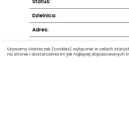
Status:
Dzielnica:
Adres:
Lokalizacja:
Używamy ciasteczek (cookies) wyłącznie w celach statys
na stronie i dostarczenia im jak najlepiej dopasowanych tr
Data realizacji:
Data projektu:
Poprzedni obiekt
Strona główna
O Projekc