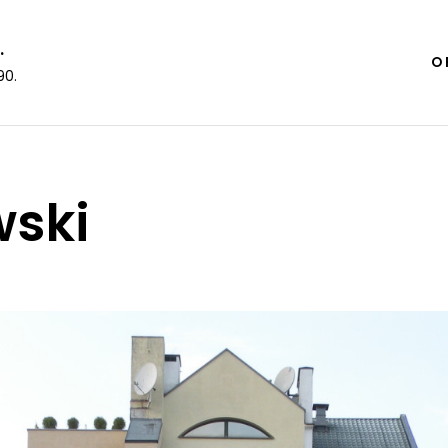
.
O 
90.
ski