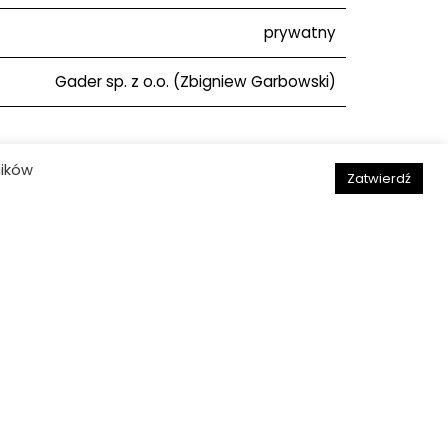
prywatny
Gader sp. z o.o. (Zbigniew Garbowski)
ników
Zatwierdź
Aleksandra Stępień-Dąbrowska,
Bartosz Dąbrowski
Następny obiekt
Deklaracja dostępności