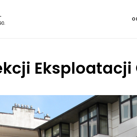
.
O 
90.
kcji Eksploatacj