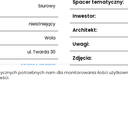
Spacer tematyczny:
biurowy
Inwestor:
nieistniejący
Architekt:
Wola
Uwagi:
ul. Twarda 30
Zdjęcia:
52.2334 20.9968
tycznych potrzebnych nam dla monitorowania ilości użytkow
eści.
1992–1994
odarownia tego fragmentu
ochodzi jeszcze z lat 80.)