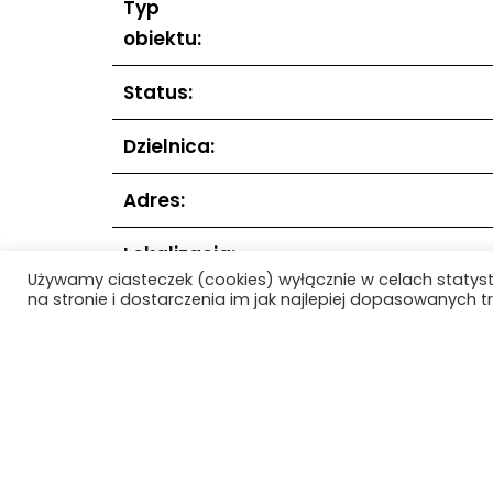
Typ
obiektu:
Status:
Dzielnica:
Adres:
Lokalizacja:
Używamy ciasteczek (cookies) wyłącznie w celach statys
na stronie i dostarczenia im jak najlepiej dopasowanych tr
Data
realizacji:
Data
1992 (projekt zagosp
projektu:
Ronda ONZ p